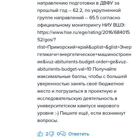
направлению подготовки в ДВФУ за
прошлый год -- 62.2, по укрупненной
группе направлений -- 65.5 согласно
официальному мониторингу НИУ ВШЭ:
https://www.hse.ru/ege/rating/2016/684015
52/gos/?
rlist=Приморский+край&uplist=&glist=Энер
гетика+и+энергетическое+машиностроен
ие&vuz-abiturients-budget-order=ge&vuz-
abiturients-budget-val=10 Получайте
максимальные баллы, чтобы с большей
уверенностью занять своё бюджетное
место и погрузиться в проектную и
исследовательскую деятельность в
университетском кампусе мирового
уровня :-) Пишите ещё, если возникнут
вопросы.
2
0
Ответить