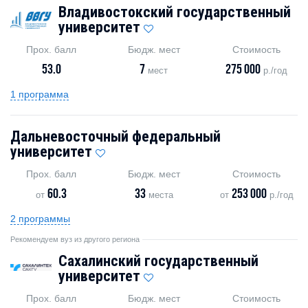
Владивостокский государственный
университет
Прох. балл
Бюдж. мест
Стоимость
53.0
7
275 000
мест
р./год
1 программа
Дальневосточный федеральный
университет
Прох. балл
Бюдж. мест
Стоимость
60.3
33
253 000
от
места
от
р./год
2 программы
Рекомендуем вуз из другого региона
Сахалинский государственный
университет
Прох. балл
Бюдж. мест
Стоимость