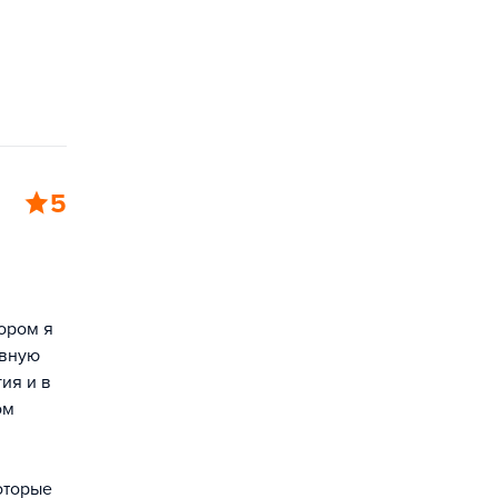
5
ором я
ивную
ия и в
ом
которые