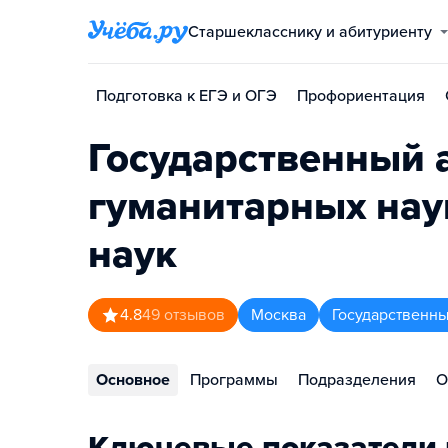
Старшекласснику и абитуриенту
Подготовка к ЕГЭ и ОГЭ
Профориентация
Государственный 
гуманитарных нау
наук
4.8
49
отзывов
Москва
Государственны
Основное
Программы
Подразделения
О