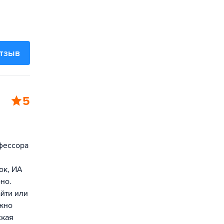
отзыв
5
фессора
ок, ИА
но.
йти или
жно
ская