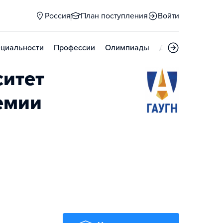
Россия
План поступления
Войти
циальности
Профессии
Олимпиады
Дни открытых д
ситет
емии