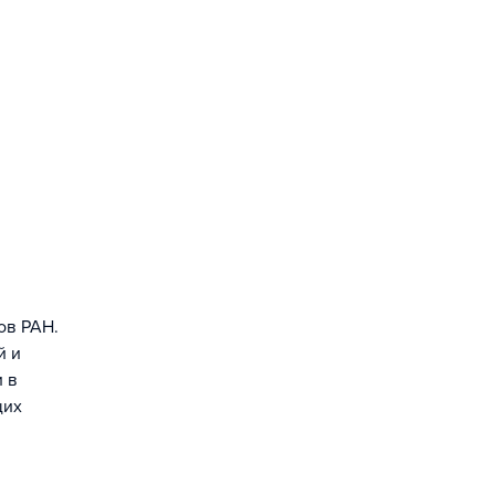
ов РАН.
й и
 в
щих