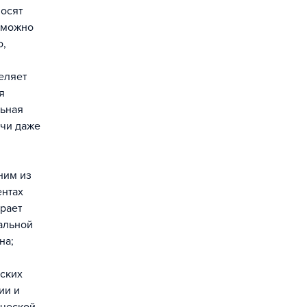
носят
к можно
о,
еляет
я
льная
ачи даже
ним из
ентах
ирает
альной
на;
еских
ии и