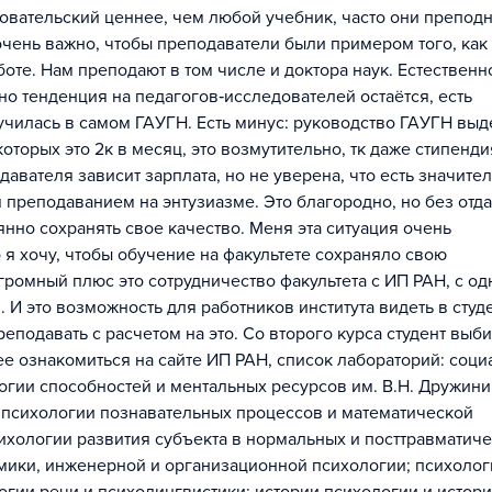
довательский ценнее, чем любой учебник, часто они препод
очень важно, чтобы преподаватели были примером того, ка
оте. Нам преподают в том числе и доктора наук. Естественн
но тенденция на педагогов‐исследователей остаётся, есть
училась в самом ГАУГН. Есть минус: руководство ГАУГН выд
торых это 2к в месяц, это возмутительно, тк даже стипенди
давателя зависит зарплата, но не уверена, что есть значите
 преподаванием на энтузиазме. Это благородно, но без отд
нно сохранять свое качество. Меня эта ситуация очень
о я хочу, чтобы обучение на факультете сохраняло свою
ромный плюс это сотрудничество факультета с ИП РАН, с од
И это возможность для работников института видеть в студ
реподавать с расчетом на это. Со второго курса студент выб
е ознакомиться на сайте ИП РАН, список лабораторий: соци
огии способностей и ментальных ресурсов им. В.Н. Дружини
 психологии познавательных процессов и математической
сихологии развития субъекта в нормальных и посттравматич
омики, инженерной и организационной психологии; психолог