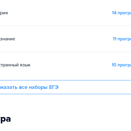
ория
14 прог
ознание
11 прог
остранный язык
10 прог
казать все наборы ЕГЭ
ура