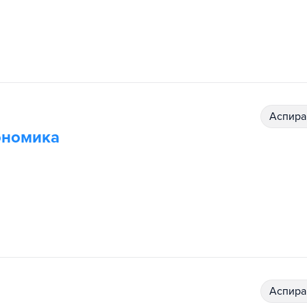
аспир
ономика
аспир