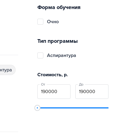
Форма обучения
очно
Тип программы
аспирантура
антура
Стоимость, р.
От
До