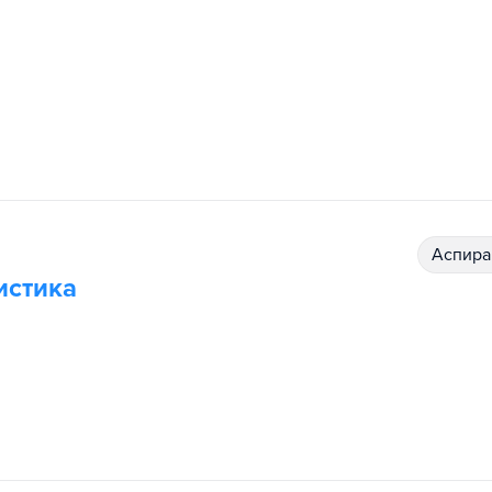
аспир
истика