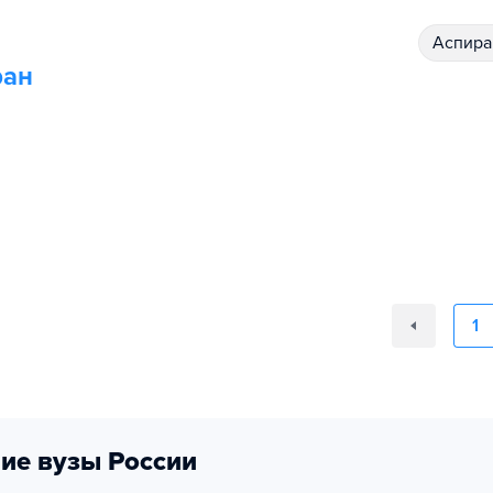
аспир
ран
1
ие вузы России