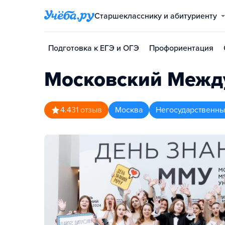
Старшекласснику и абитуриенту
Подготовка к ЕГЭ и ОГЭ
Профориентация
Московский Межд
4.4
31
отзыв
Москва
Негосударственны