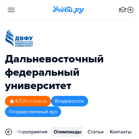
Дальневосточный
федеральный
университет
4.7
29
отзывов
Владивосток
Государственный вуз
ьера
Мероприятия
Олимпиады
Статьи
Контакты