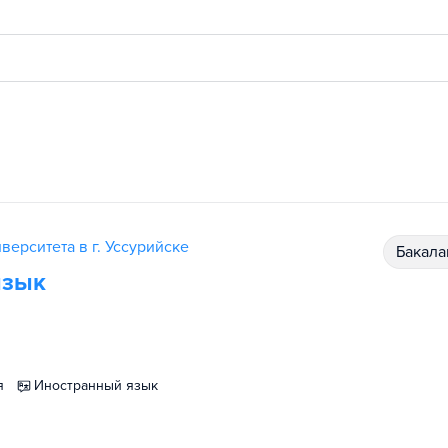
ерситета в г. Уссурийске
бакал
язык
я
иностранный язык