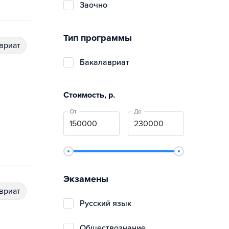
заочно
Тип программы
авриат
бакалавриат
Стоимость, р.
От
До
Экзамены
авриат
русский язык
обществознание