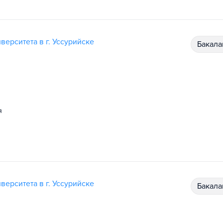
ерситета в г. Уссурийске
бакал
я
ерситета в г. Уссурийске
бакал