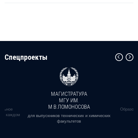
Cпецпроекты
МАГИСТРАТУРА
МГУ ИМ.
М.В.ЛОМОНОСОВА
альное
Образова
ь в каждом
для выпускников технических и химических
факультетов