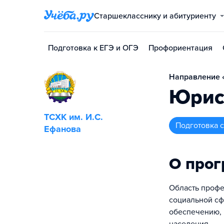
Старшекласснику и абитуриенту
Подготовка к ЕГЭ и ОГЭ
Профориентация
Направление 
Юрис
ТСХК им. И.С.
подготовка
Ефанова
О про
Область профе
социальной сф
обеспечению, 