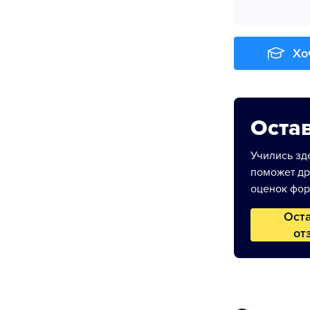
Хо
Остав
Учились зде
поможет др
оценок фор
Ост
от