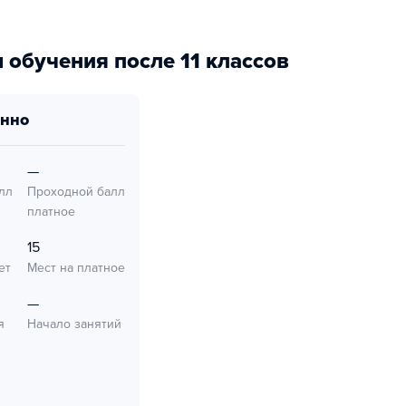
 обучения после 11 классов
онно
—
лл
Проходной балл
платное
15
ет
Мест на платное
—
я
Начало занятий