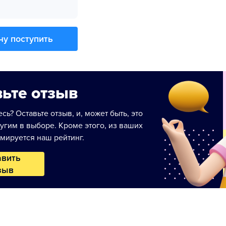
чу поступить
ьте отзыв
сь? Оставьте отзыв, и, может быть, это
угим в выборе. Кроме этого, из ваших
мируется наш рейтинг.
авить
зыв