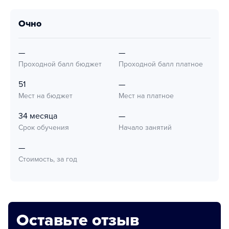
очно
—
—
Проходной балл бюджет
Проходной балл платное
51
—
Мест на бюджет
Мест на платное
34 месяца
—
Срок обучения
Начало занятий
—
Стоимость, за год
Оставьте отзыв